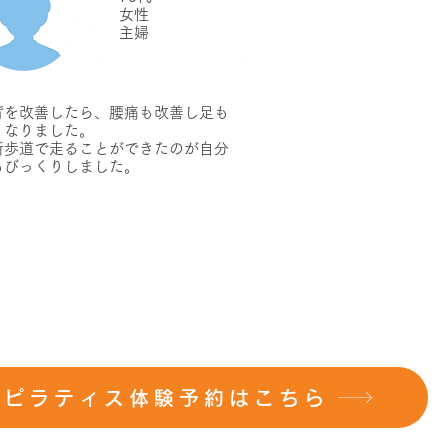
女性
主婦
背を改善したら、腰痛も改善し足も
くなりました。
断歩道で走ることができたのが自分
もびっくりしました。
ピラティス体験予約はこちら