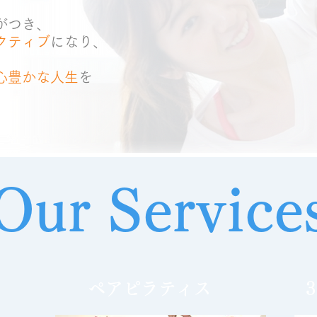
がつき、
クティブ
になり、
心豊かな人生
を
Our Service
ス
​ペアピラティス