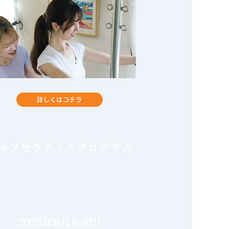
詳しくはコチラ
ルフピラティスプログラム
2025年8月始動!!