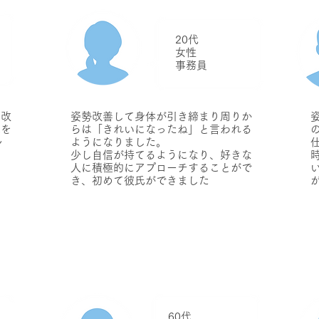
20代
女性
事務員
を改
姿勢改善して身体が引き締まり周りか
我を
らは「きれいになったね」と言われる
ル
ようになりました。
少し自信が持てるようになり、好きな
人に積極的にアプローチすることがで
き、初めて彼氏ができました
60代