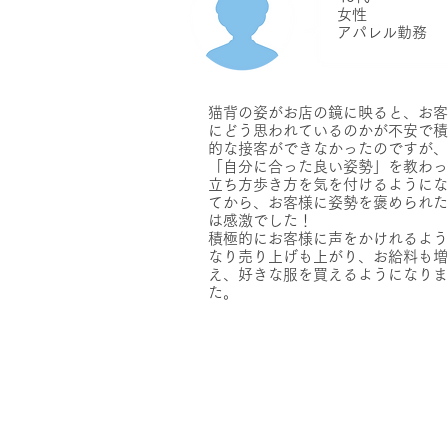
女性
アパレル勤務
猫背の姿がお店の鏡に映ると、お客
にどう思われているのかが不安で積
的な接客ができなかったのですが、
「自分に合った良い姿勢」を教わっ
立ち方歩き方を気を付けるようにな
てから、お客様に姿勢を褒められた
は感激でした！
積極的にお客様に声をかけれるよう
なり売り上げも上がり、お給料も増
え、好きな服を買えるようになりま
た。