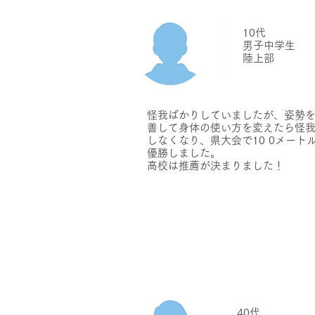
10代
男子中学生
​陸上部
怪我ばかりしていましたが、姿勢
善して身体の使い方を変えたら怪
しなくなり、県大会で10 0メート
優勝しました。
高校は推薦が決まりました！
40代