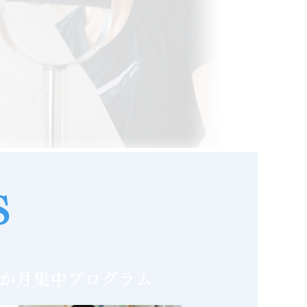
s
3か月集中プログラム