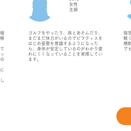
女性
主婦
様
ゴルフをやったり、孫とあそんだり、
猫
極
まだまだ体力がいるのでピラティスを
軽
はじめ姿勢を意識するようになった
横
て
ら、身体が安定しているのがわかり疲
で
っ
れにくくなっていることを実感してい
の
ます。
に
し