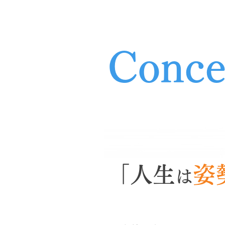
Conce
「人生
姿
は